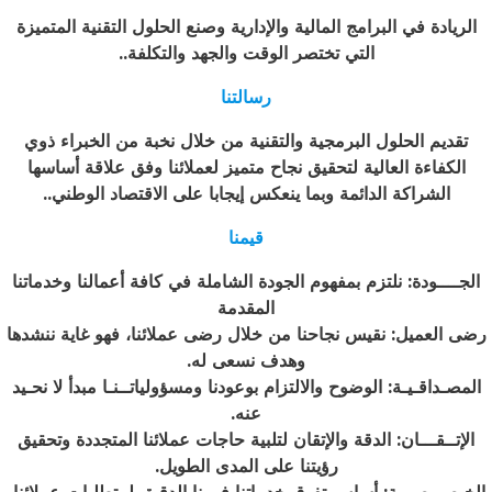
الريادة في البرامج المالية والإدارية وصنع الحلول التقنية المتميزة
التي تختصر الوقت والجهد والتكلفة
..
رسالتنا
تقديم الحلول البرمجية والتقنية من خلال نخبة من الخبراء ذوي
الكفاءة العالية لتحقيق نجاح متميز لعملائنا وفق علاقة أساسها
الشراكة الدائمة وبما ينعكس إيجابا على الاقتصاد الوطني
..
قيمنا
الجــــودة: نلتزم بمفهوم الجودة الشاملة في كافة أعمالنا وخدماتنا
المقدمة
رضى العميل: نقيس نجاحنا من خلال رضى عملائنا، فهو غاية ننشدها
وهدف نسعى له.
المصـداقـيـة: الوضوح والالتزام بوعودنا ومسؤولياتــنـا مبدأ لا نحـيد
عنه.
الإتــقـــان: الدقة والإتقان لتلبية حاجات عملائنا المتجددة وتحقيق
رؤيتنا على المدى الطويل.