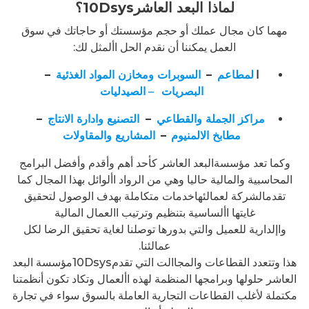
لماذا البعد العاشر10Dsys؟
مهما كان مجال عملك أو حجم مؤسستك أو حاجاتك في سوق
العمل يمكننا أن نقدم الحل األمثل لك:
ا
لمطاعم
–
السوبرات ومخازن المواد الغذئية
–
البصريات
–
الصيدليات
مراكز الجملة والقطاعي
–
التصنيع وادارة الانتاج
–
مطابخ الالمنيوم
–
المشاريع والمقاولات
وكما تعد مؤسسةالبعد العاشر كأحد أهم وأقدم وأفضل البرامج
المحاسبية والمالية حاليا وهي من الرواد األوائل بهذا المجال كما
تقدمالشركة لعمالئهاخدمات متكاملة بهدف الوصول لتحقيق
غايتها األساسية بتنظيم وترتيب االعمال المالية
واإلدارية للعميل والتي بدورها توصلنا لغاية تحقيق الرضا لكل
عمالئنا.
هذا وتتعدد القطاعات والمجاالت التي تقدم10Dsysمؤسسة البعد
العاشر حلولها وبرامجها المنظمة لهذه األعمال وتكاد تكون أنظمتنا
مكتملة لأغلب القطاعات التجارية العاملة بالسوق سواء في تجارة