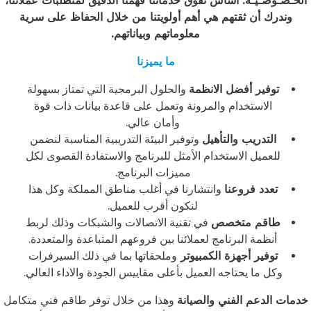
الخـصـوصـيـة: أساس تفوق خدماتنا فهمنا الدقيق لمتطلبات عملائنا،
وندرك أن ثقتهم هي أهم أولويتنا من خلال الحفاظ على سرية
معلوماتهم وبياناتهم.
ما يميزنا
توفير أفضل الانظمة
والحلول البرمجية التي تمتاز بسهولة
الاستخدام والمرونة وتعمل على قاعدة بيانات ذات قوة
وأمان عالي.
التدريب والتأهيل
وتوفير البيئة التدريبية المناسبة لنضمن
للعميل الاستخدام الأمثل للبرنامج والاستفادة القصوى لكل
مميزات البرنامج.
تعدد فروعنا
وانتشارنا في أغلب مناطق المملكة وكل هذا
لنكون أقرب للعميل.
طاقم متخصص
في تقنية الاتصالات والشبكات وذلك لربط
أنظمة البرنامج لعملائنا بين فروعهم المتباعدة والمتعددة.
توفير أجهزة الكمبيوتر
وملحقاتها بما في ذلك السيرفرات
وكل ما يحتاجه العميل بأعلى مقاييس الجودة والاداء العالي.
الأخبار
خدمات الدعم الفني والصيانة
وهذا من خلال توفر طاقم فني متكامل