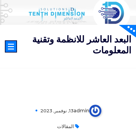
لتجاوز
لى
لمحتوى
البعد العاشر للانظمة وتقنية
المعلومات
لماذا البعد العاشر10Dsys؟
admin
13, نوفمبر, 2023
0
المقالات