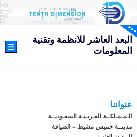
لتجاوز
لى
لمحتوى
البعد العاشر للانظمة وتقنية
المعلومات
عنواننا
الـمـمـلكــة العـربـيـة السعـوديــة
مدينــة خميس مشيط –
الضيافة
المدينة التقنية –